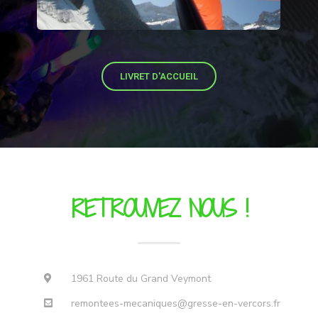
LIVRET D'ACCUEIL
RETROUVEZ NOUS !
1961 Route du Grand Veymont
remontees-mecaniques@gresse-en-vercors.fr