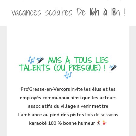
vacances scolaires
De
16h à 18
h
!
AVIS À TOUS LES
TALENTS (OU PRESQUE) !
Pro’
Gresse-en-Vercors
invite
les élus et les
employés
communaux ainsi que les acteurs
associatifs du village
à venir
mettre
l’ambiance au pied des pistes
lors de sessions
karaoké 100 % bonne humeur