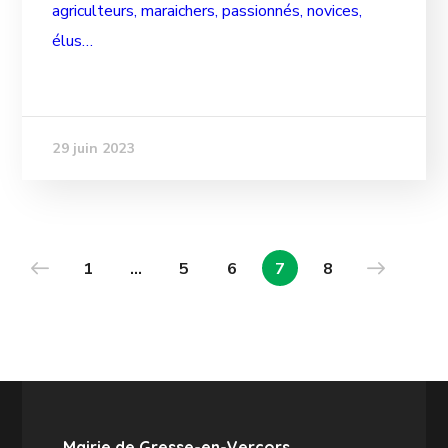
agriculteurs, maraichers, passionnés, novices,
élus…
29 juin 2023
1
…
5
6
7
8
Mairie de Gresse-en-Vercors